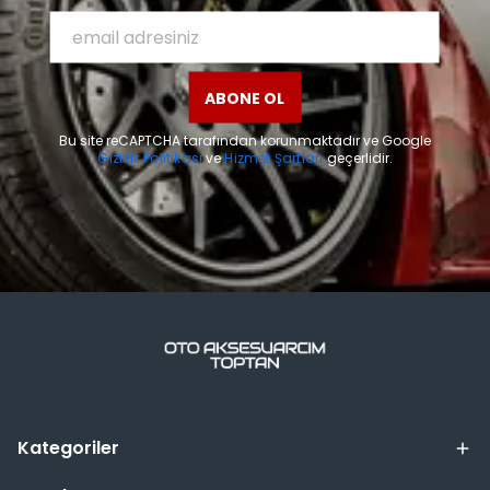
ABONE OL
Bu site reCAPTCHA tarafından korunmaktadır ve Google
Gizlilik Politikası
ve
Hizmet Şartları
geçerlidir.
Kategoriler