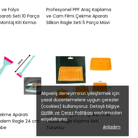
 ve Folyo
Profesyonel PPF Araç Kaplama
ratı Seti 10 Parça
ve Cam Filmi Çekme Aparatı
ontaj Kiti Kırmızı
Silikon Ragle Seti 5 Parça Mavi
Alışveriş deneyiminizi iyileştirmek için
yasal düzenlemelere uygun çerezler
(cookies) kullanıyoruz. Detaylı bilgiye
Gizlilik ve Çerez Politikası
sayfamızdan
ekme Aparatı
Cam Filmi Çekme Aparatı 3 lü
erişebilirsiniz.
 Kalem Ragle 24 cm
Plastik Ragle Kazıma Seti
Anladım
mbe
Turuncu