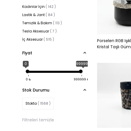
Kadınlar İçin
(
142
)
Lastik & Jant
(
84
)
Temizlik & Bakım
(
113
)
Tesla Aksesuar
(
7
)
İç Aksesuar
(
515
)
Porselen RGB Işıkl
Kristal Taşlı Gü
Fiyat
0
999999
0
₺
999999
₺
Stok Durumu
Stokta
( 1568 )
Filtreleri temizle