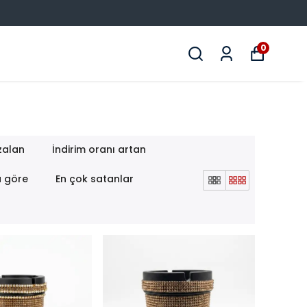
0
zalan
İndirim oranı artan
a göre
En çok satanlar