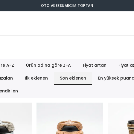
OTO AKSESUARCIM TOPTAN
re A-Z
Ürün adına göre Z-A
Fiyat artan
Fiyat a
azalan
İlk eklenen
Son eklenen
En yüksek puan
endirilen