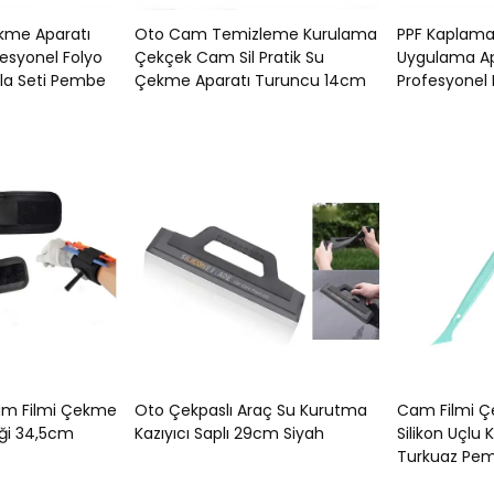
kme Aparatı
Oto Cam Temizleme Kurulama
PPF Kaplama
fesyonel Folyo
Çekçek Cam Sil Pratik Su
Uygulama Apa
la Seti Pembe
Çekme Aparatı Turuncu 14cm
Profesyonel M
Cam Filmi Çekme
Oto Çekpaslı Araç Su Kurutma
Cam Filmi Ç
liği 34,5cm
Kazıyıcı Saplı 29cm Siyah
Silikon Uçlu
Turkuaz Pe