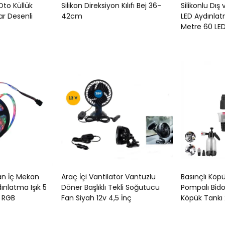
to Küllük
Silikon Direksiyon Kılıfı Bej 36-
Silikonlu Dış
par Desenli
42cm
LED Aydınlatm
Metre 60 LED
kan İç Mekan
Araç İçi Vantilatör Vantuzlu
Basınçlı Köp
ınlatma Işık 5
Döner Başlıklı Tekli Soğutucu
Pompalı Bid
i RGB
Fan Siyah 12v 4,5 İnç
Köpük Tankı 