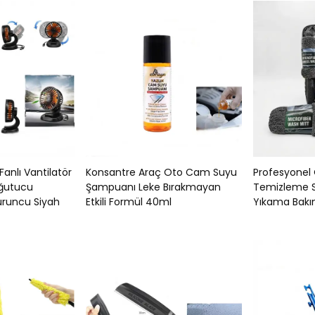
Fanlı Vantilatör
Konsantre Araç Oto Cam Suyu
Profesyonel
oğutucu
Şampuanı Leke Bırakmayan
Temizleme Se
runcu Siyah
Etkili Formül 40ml
Yıkama Bakım