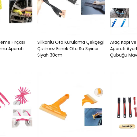
leme Fırçası
Silikonlu Oto Kurulama Çekçeği
Araç Kapı v
ama Aparatı
Çizilmez Esnek Oto Su Sıyırıcı
Aparatı Ayar
Siyah 30cm
Çubuğu Mav