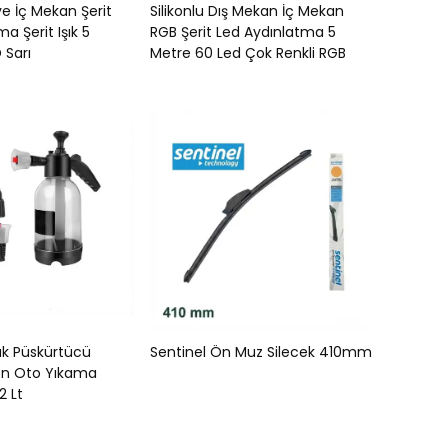
 ve İç Mekan Şerit
Silikonlu Dış Mekan İç Mekan
a Şerit Işık 5
RGB Şerit Led Aydınlatma 5
 Sarı
Metre 60 Led Çok Renkli RGB
ük Püskürtücü
Sentinel Ön Muz Silecek 410mm
on Oto Yıkama
2 Lt