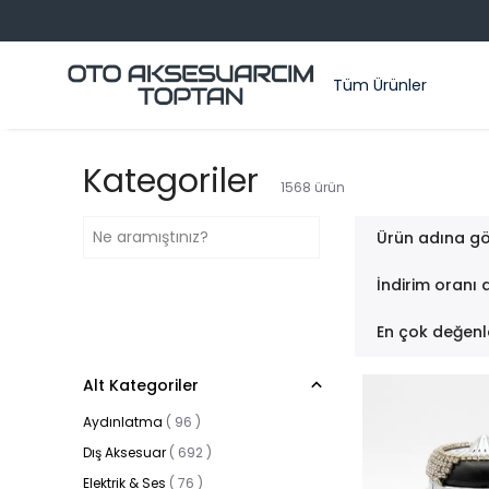
Tüm Ürünler
Kategoriler
1568
ürün
Ürün adına gö
İndirim oranı 
En çok değenl
Alt Kategoriler
Aydınlatma
(
96
)
Dış Aksesuar
(
692
)
Elektrik & Ses
(
76
)