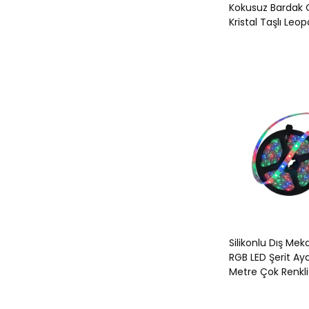
Kokusuz Bardak O
Kristal Taşlı Leo
Silikonlu Dış Me
RGB LED Şerit Ayd
Metre Çok Renkl