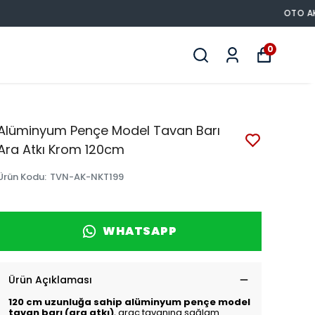
0
Alüminyum Pençe Model Tavan Barı
Ara Atkı Krom 120cm
Ürün Kodu
:
TVN-AK-NKT199
WHATSAPP
Ürün Açıklaması
120 cm uzunluğa sahip alüminyum pençe model
tavan barı (ara atkı)
, araç tavanına sağlam