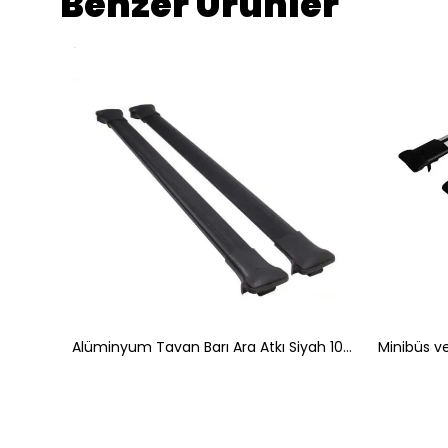
Benzer Ürünler
Turtle Air-1 Full Kit Tavan Ara Atkı Seti 1002 82-86cm Siyah
Alüminyum Tavan Barı Ara Atkı Siyah 105cm