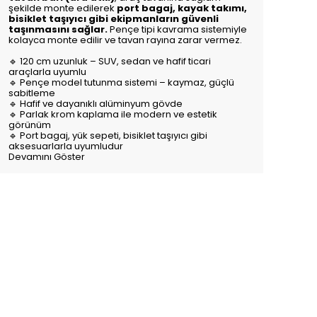
şekilde monte edilerek
port bagaj, kayak takımı,
bisiklet taşıyıcı gibi ekipmanların güvenli
taşınmasını sağlar.
Pençe tipi kavrama sistemiyle
kolayca monte edilir ve tavan rayına zarar vermez.
🔹 120 cm uzunluk – SUV, sedan ve hafif ticari
araçlarla uyumlu
🔹 Pençe model tutunma sistemi – kaymaz, güçlü
sabitleme
🔹 Hafif ve dayanıklı alüminyum gövde
🔹 Parlak krom kaplama ile modern ve estetik
görünüm
🔹 Port bagaj, yük sepeti, bisiklet taşıyıcı gibi
aksesuarlarla uyumludur
Devamını Göster