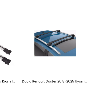
Ticari Model Tavan Barı Ara Atkı Krom 138cm
Dacia Renault Duster 2018-2025 Uyumlu Turtle Air-1 Full Kit Tavan Ara Atkı Seti 1002 82-86cm Siyah