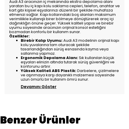
Audi A3 aracınızın iç mekanında ekstra depolama alanı
yaratan bu iç kapı kolu saklama cepleri, telefon, anahtar ve
kart gibi kişisel eşyalarınızı düzenli bir şekilde muhafaza
etmenizi sağlar. Kapı kollarındaki boş alanları maksimum
verimlilikle kullanışlı birer bölmeye dönüştürerek araç içi
dağınıklığın önüne geçer. Yüksek kaliteli yapısı ve birebir
uyumu sayesinde aracınızın orijinal konsol estetiğini
bozmadan konforlu bir kullanım sunar.
Özellikler:
Birebir Kalıp Uyumu:
Audi A3 modelinin orijinal kapı
kolu yuvalarına tam oturacak şekilde
tasarlandığından sürüş esnasında kayma veya
sallanma yapmaz.
Ergonomik Depolama Alanı:
Sık kullanılan küçük
eşyaları elinizin altında tutarak sürüş güvenliğini ve
konforunu artırır.
Yüksek Kaliteli ABS Plastik:
Darbelere, çizilmelere
ve aşınmaya karşı dayanıklı malzemesi sayesinde
uzun ömürlü bir kullanım ömrü sunur.
Devamını Göster
Benzer Ürünler