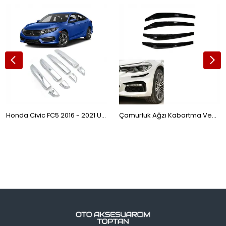
Honda Civic FC5 2016 - 2021 Uyumlu Kapı Kolu Krom
Çamurluk Ağzı Kabartma Ventil Siyah 4 Parça Point