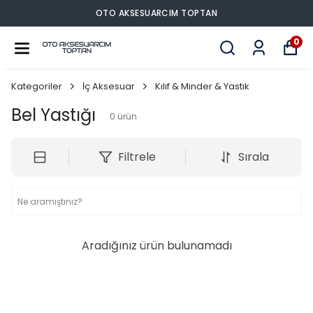
OTO AKSESUARCIM TOPTAN
0
Kategoriler
İç Aksesuar
Kılıf & Minder & Yastık
Bel Yastığı
0
ürün
Filtrele
Sırala
Aradığınız ürün bulunamadı