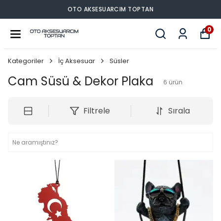
OTO AKSESUARCIM TOPTAN
0
Kategoriler
İç Aksesuar
Süsler
Cam Süsü & Dekor Plaka
6
ürün
Filtrele
Sırala