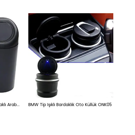
Portatif Araç İçi Taşınabilir Kapaklı Araba Çöp Kutusu Siyah
BMW Tip Işıklı Bardaklık Oto Küllük ONK05
Işıklı K