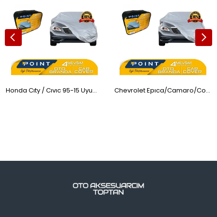
Honda Cıty / Cıvıc 95-15 Uyumlu Oto Araba Brandası Koruyucu Örtü 4 Mevsim SD3
Chevrolet Epıca/Camaro/Corvette Uyumlu Oto Araba Brandası Koruyucu Örtü 4 Mevsim SD4