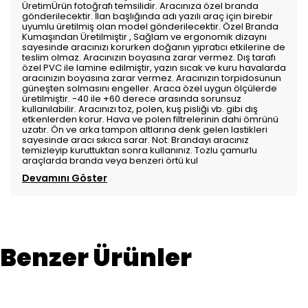
ÜretimÜrün fotoğrafı temsilidir. Aracınıza özel branda
gönderilecektir. İlan başlığında adı yazılı araç için birebir
uyumlu üretilmiş olan model gönderilecektir. Özel Branda
Kumaşından Üretilmiştir , Sağlam ve ergonomik dizaynı
sayesinde aracınızı korurken doğanın yıpratıcı etkilerine de
teslim olmaz. Aracınızın boyasına zarar vermez. Dış tarafı
özel PVC ile lamine edilmiştir, yazın sıcak ve kuru havalarda
aracınızın boyasına zarar vermez. Aracınızın torpidosunun
güneşten solmasını engeller. Araca özel uygun ölçülerde
üretilmiştir. -40 ile +60 derece arasında sorunsuz
kullanılabilir. Aracınızı toz, polen, kuş pisliği vb. gibi dış
etkenlerden korur. Hava ve polen filtrelerinin dahi ömrünü
uzatır. Ön ve arka tampon altlarına denk gelen lastikleri
sayesinde aracı sıkıca sarar. Not: Brandayı aracınız
temizleyip kuruttuktan sonra kullanınız. Tozlu çamurlu
araçlarda branda veya benzeri örtü kul
Devamını Göster
Benzer Ürünler