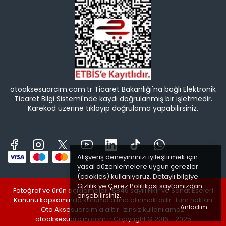
otoaksesuarcim.com.tr Ticaret Bakanlığı'na bağlı Elektronik
Ticaret Bilgi Sistemi'nde kaydı doğrulanmış bir işletmedir.
Karekod üzerine tıklayıp doğrulama yapabilirsiniz.
Alışveriş deneyiminizi iyileştirmek için
yasal düzenlemelere uygun çerezler
(cookies) kullanıyoruz. Detaylı bilgiye
Gizlilik ve Çerez Politikası
sayfamızdan
Fotoğraf ve ürün açıklamaları, 5846 sayılı Fikir ve Sanat Eseleri
erişebilirsiniz.
Kanunu kapsamında koruma altına alınmaktadır. Tüm hakları
Anladım
Oto Aksesuarcım'a aittir. İzinsiz kullanılamaz.
otoaksesuarcim.com.tr Copyright © 2016 - 2025