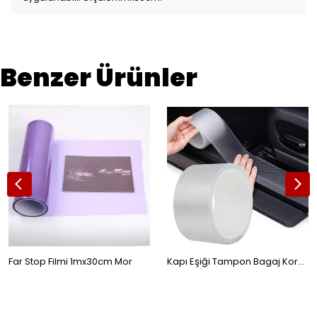
Benzer Ürünler
Far Stop Filmi 1mx30cm Mor
Kapı Eşiği Tampon Bagaj Koruma Folyosu Karbon Folyo 5cmx5m Şeffaf