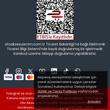
otoaksesuarcim.com.tr Ticaret Bakanlığı'na bağlı Elektronik
Ticaret Bilgi Sistemi'nde kaydı doğrulanmış bir işletmedir.
Karekod üzerine tıklayıp doğrulama yapabilirsiniz.
Alışveriş deneyiminizi iyileştirmek için
yasal düzenlemelere uygun çerezler
(cookies) kullanıyoruz. Detaylı bilgiye
Gizlilik ve Çerez Politikası
sayfamızdan
Fotoğraf ve ürün açıklamaları, 5846 sayılı Fikir ve Sanat Eseleri
erişebilirsiniz.
Kanunu kapsamında koruma altına alınmaktadır. Tüm hakları
Anladım
Oto Aksesuarcım'a aittir. İzinsiz kullanılamaz.
otoaksesuarcim.com.tr Copyright © 2016 - 2025