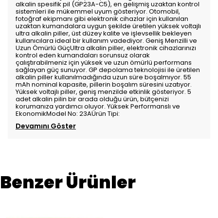
alkalin spesifik pil (GP23A-C5), en gelişmiş uzaktan kontrol
sistemleri ile mükemmel uyum gösteriyor. Otomobil,
fotoğraf ekipmanı gibi elektronik cihazlar için kullanılan
uzaktan kumandalara uygun şekilde üretilen yüksek voltajlı
ultra alkalin piller, üst düzey kalite ve işlevsellik bekleyen
kullanıcılara ideal bir kullanım vadediyor. Geniş Menzilli ve
Uzun Ömürlü GüçUltra alkalin piller, elektronik cihazlarınızı
kontrol eden kumandaları sorunsuz olarak
çalıştırabilmeniz için yüksek ve uzun ömürlü performans
sağlayan güç sunuyor. GP depolama teknolojisi ile üretilen
alkalin piller kullanılmadığında uzun süre boşalmıyor. 55
mAh nominal kapasite, pillerin boşalım süresini uzatıyor.
Yüksek voltajlı piller, geniş menzilde etkinlik gösteriyor. 5
adet alkalin pilin bir arada olduğu ürün, bütçenizi
korumanıza yardımcı oluyor. Yüksek Performanslı ve
EkonomikModel No: 23AÜrün Tipi:
Devamını Göster
Benzer Ürünler