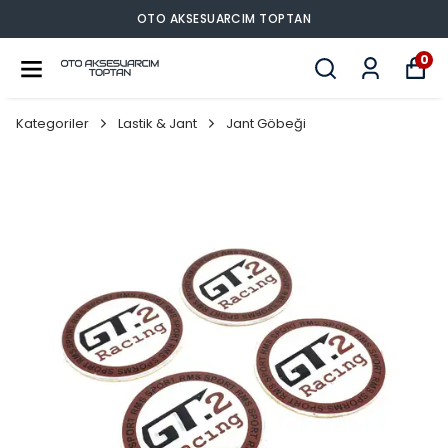
OTO AKSESUARCIM TOPTAN
0
Kategoriler
Lastik & Jant
Jant Göbeği