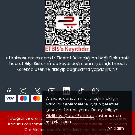
otoaksesuarcim.com.tr Ticaret Bakanlığı'na bağlı Elektronik
Ticaret Bilgi Sistemi'nde kaydı doğrulanmış bir işletmedir.
Karekod üzerine tıklayıp doğrulama yapabilirsiniz.
Alışveriş deneyiminizi iyileştirmek için
yasal düzenlemelere uygun çerezler
(cookies) kullanıyoruz. Detaylı bilgiye
Gizlilik ve Çerez Politikası
sayfamızdan
Fotoğraf ve ürün açıklamaları, 5846 sayılı Fikir ve Sanat Eseleri
erişebilirsiniz.
Kanunu kapsamında koruma altına alınmaktadır. Tüm hakları
Anladım
Oto Aksesuarcım'a aittir. İzinsiz kullanılamaz.