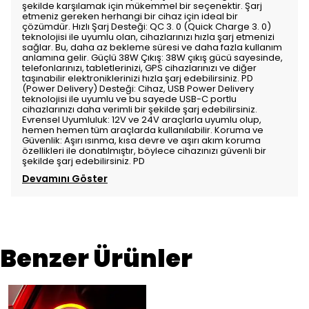
şekilde karşılamak için mükemmel bir seçenektir. Şarj
etmeniz gereken herhangi bir cihaz için ideal bir
çözümdür. Hızlı Şarj Desteği: QC 3. 0 (Quick Charge 3. 0)
teknolojisi ile uyumlu olan, cihazlarınızı hızla şarj etmenizi
sağlar. Bu, daha az bekleme süresi ve daha fazla kullanım
anlamına gelir. Güçlü 38W Çıkış: 38W çıkış gücü sayesinde,
telefonlarınızı, tabletlerinizi, GPS cihazlarınızı ve diğer
taşınabilir elektroniklerinizi hızla şarj edebilirsiniz. PD
(Power Delivery) Desteği: Cihaz, USB Power Delivery
teknolojisi ile uyumlu ve bu sayede USB-C portlu
cihazlarınızı daha verimli bir şekilde şarj edebilirsiniz.
Evrensel Uyumluluk: 12V ve 24V araçlarla uyumlu olup,
hemen hemen tüm araçlarda kullanılabilir. Koruma ve
Güvenlik: Aşırı ısınma, kısa devre ve aşırı akım koruma
özellikleri ile donatılmıştır, böylece cihazınızı güvenli bir
şekilde şarj edebilirsiniz. PD
Devamını Göster
Benzer Ürünler