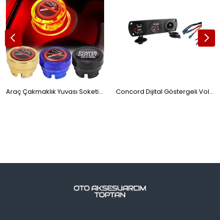
Araç Çakmaklık Yuvası Soketi Kapağı Sigara İçilmez Logolu 2.6x1.8cm Mavi
Concord Dijital Göstergeli Voltaj Ölçerli Çift USB Çakmaklık Girişli Araç, Tır, Bot, Tekne Marine, Şarj Aleti 12-24volt