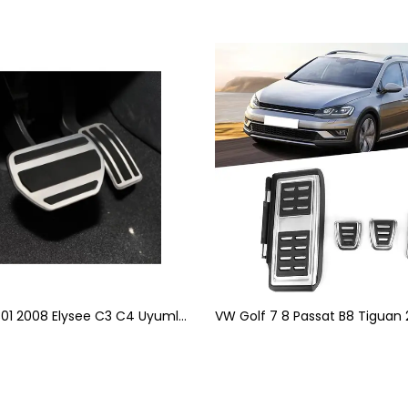
Peugeot 301 2008 Elysee C3 C4 Uyumlu Orijinal Otomatik Pedal Seti 2 Parça