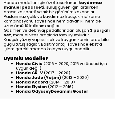
Honda modelleri için özel tasarlanan
kaydırmaz
manuel pedal seti
, sürüş güvenliğini artırırken
aracınıza sportif ve şık bir görünüm kazandırır.
Paslanmaz çelik ve kaydırmaz kauçuk malzeme
kombinasyonu sayesinde hem dayanıklı hem de
uzun ömürlü kullanım sağlar.
Gaz, fren ve debriyaj pedallarından oluşan
3 parçalı
set
, manuel vites araçlarla tam uyumludur.
Kauçuk yüzey yapısı, ıslak ve kaygan zeminlerde bile
güçlü tutuş sağlar. Basit montajı sayesinde ekstra
işlem gerektirmeden kolayca uygulanabilir.
Uyumlu Modeller
Honda Civic
(2016 – 2020, 2015 ve öncesi için
uygun değil)
Honda CR-V
(2017 – 2020)
Honda Jade (Yeşim)
(2013 – 2020)
Honda Accord
(2014 – 2018)
Honda Elysion
(2012 – 2016)
Honda Odyssey
Devamını Göster