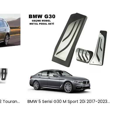
VW Golf 7 8 Passat B8 Tiguan 2 Touran 2 T-Roc T-Cross Arteon Polo 5 Uyumlu Geçme Manuel Pedal Seti 4 Parça Siyah Krom
BMW 5 Serisi G30 M Sport 20i 2017-2023 Uyumlu Geçme Otomatik Pedal Seti Orijinal Siyah Krom