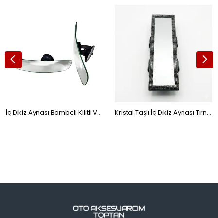
İç Dikiz Aynası Bombeli Kilitli Vantuzlu Ayna Kiva Cici 275x65mm 1501050
Kristal Taşlı İç Dikiz Aynası Tırnaklı Ayna 29,5x7cm Gümüş