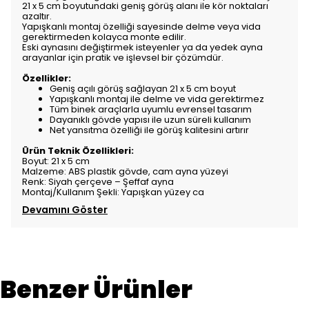
21 x 5 cm boyutundaki geniş görüş alanı ile kör noktaları
azaltır.
Yapışkanlı montaj özelliği sayesinde delme veya vida
gerektirmeden kolayca monte edilir.
Eski aynasını değiştirmek isteyenler ya da yedek ayna
arayanlar için pratik ve işlevsel bir çözümdür.
Özellikler:
Geniş açılı görüş sağlayan 21 x 5 cm boyut
Yapışkanlı montaj ile delme ve vida gerektirmez
Tüm binek araçlarla uyumlu evrensel tasarım
Dayanıklı gövde yapısı ile uzun süreli kullanım
Net yansıtma özelliği ile görüş kalitesini artırır
Ürün Teknik Özellikleri:
Boyut: 21 x 5 cm
Malzeme: ABS plastik gövde, cam ayna yüzeyi
Renk: Siyah çerçeve – Şeffaf ayna
Montaj/Kullanım Şekli: Yapışkan yüzey ca
Devamını Göster
Benzer Ürünler