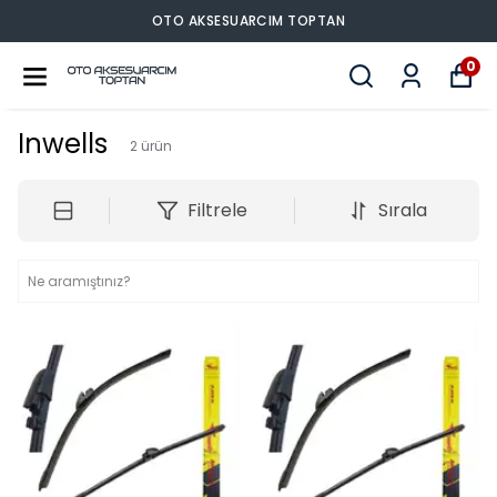
UARCIM TOPTAN
OTO AKSES
0
Inwells
2
ürün
Filtrele
Sırala