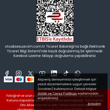
otoaksesuarcim.com.tr Ticaret Bakanlığı'na bağlı Elektronik
Ticaret Bilgi Sistemi'nde kaydı doğrulanmış bir işletmedir.
Karekod üzerine tıklayıp doğrulama yapabilirsiniz.
Alışveriş deneyiminizi iyileştirmek için
yasal düzenlemelere uygun çerezler
(cookies) kullanıyoruz. Detaylı bilgiye
Gizlilik ve Çerez Politikası
sayfamızdan
Fotoğraf ve ürün açıklamaları, 5846 sayılı Fikir ve Sanat Eseleri
erişebilirsiniz.
Kanunu kapsamında koruma altına alınmaktadır. Tüm hakları
Anladım
Oto Aksesuarcım'a aittir. İzinsiz kullanılamaz.
otoaksesuarcim.com.tr Copyright © 2016 - 2025