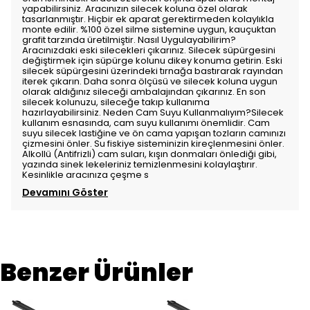
yapabilirsiniz. Aracınızın silecek koluna özel olarak
tasarlanmıştır. Hiçbir ek aparat gerektirmeden kolaylıkla
monte edilir. %100 özel silme sistemine uygun, kauçuktan
grafit tarzında üretilmiştir. Nasıl Uygulayabilirim?
Aracınızdaki eski silecekleri çıkarınız. Silecek süpürgesini
değiştirmek için süpürge kolunu dikey konuma getirin. Eski
silecek süpürgesini üzerindeki tırnağa bastırarak rayından
iterek çıkarın. Daha sonra ölçüsü ve silecek koluna uygun
olarak aldığınız sileceği ambalajından çıkarınız. En son
silecek kolunuzu, sileceğe takıp kullanıma
hazırlayabilirsiniz. Neden Cam Suyu Kullanmalıyım?Silecek
kullanım esnasında, cam suyu kullanımı önemlidir. Cam
suyu silecek lastiğine ve ön cama yapışan tozların camınızı
çizmesini önler. Su fiskiye sisteminizin kireçlenmesini önler.
Alkollü (Antifrizli) cam suları, kışın donmaları önlediği gibi,
yazında sinek lekeleriniz temizlenmesini kolaylaştırır.
Kesinlikle aracınıza çeşme s
Devamını Göster
Benzer Ürünler