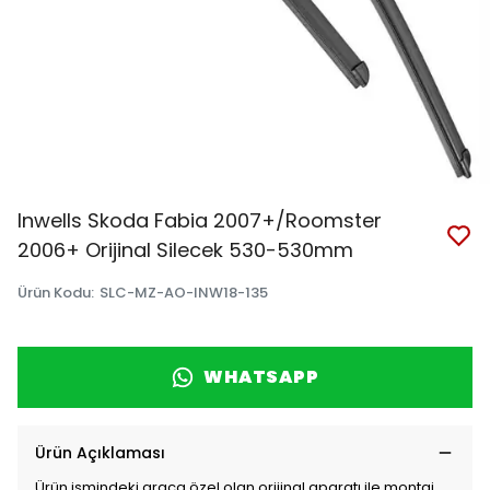
Inwells Skoda Fabia 2007+/Roomster
2006+ Orijinal Silecek 530-530mm
Ürün Kodu
:
SLC-MZ-AO-INW18-135
WHATSAPP
Ürün Açıklaması
Ürün ismindeki araca özel olan orijinal aparatı ile montaj