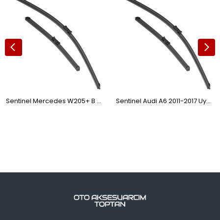
Sentinel Mercedes W205+ B Class C Class Orijinal Silecek
Sentinel Audi A6 2011-2017 Uyumlu Araca Özel Silecek 650-530mm