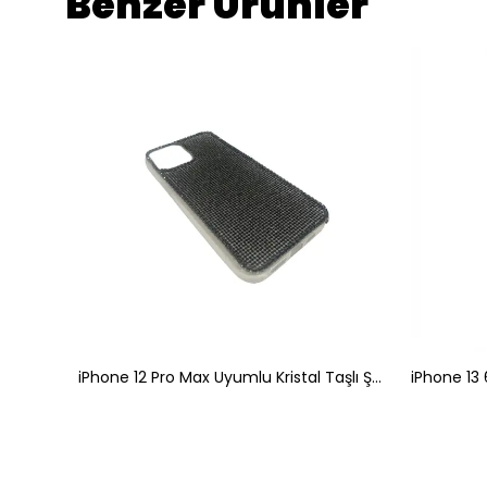
Benzer Ürünler
iPhone 13 Pro 6.1" Uyumlu Esnek Siyah Telefon Kılıfı
iPhone 12 Pro Max Uyumlu Kristal Taşlı Şeffaf Telefon Kılıfı Siyah