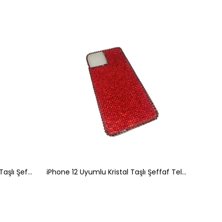
iPhone 11 Uyumlu Kristal Baget Taşlı Şeffaf Telefon Kılıfı Gümüş
iPhone 12 Uyumlu Kristal Taşlı Şeffaf Telefon Kılıfı Kırmızı