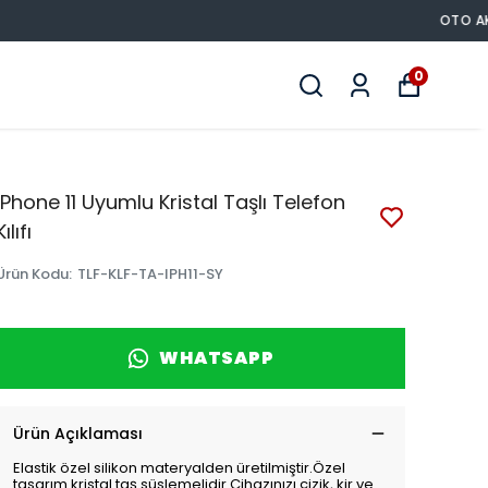
0
iPhone 11 Uyumlu Kristal Taşlı Telefon
Kılıfı
Ürün Kodu
:
TLF-KLF-TA-IPH11-SY
WHATSAPP
Ürün Açıklaması
Elastik özel silikon materyalden üretilmiştir.Özel
tasarım kristal taş süslemelidir.Cihazınızı çizik, kir ve