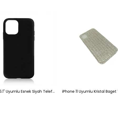
iPhone 13 6.1" Uyumlu Esnek Siyah Telefon Kılıfı