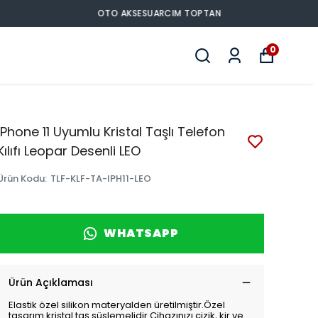
0
iPhone 11 Uyumlu Kristal Taşlı Telefon
Kılıfı Leopar Desenli LEO
Ürün Kodu
:
TLF-KLF-TA-IPH11-LEO
WHATSAPP
Ürün Açıklaması
Elastik özel silikon materyalden üretilmiştir.Özel
tasarım kristal taş süslemelidir.Cihazınızı çizik, kir ve