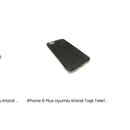
Samsung Note 20 Ultra Uyumlu Kristal Taşlı Şeffaf Telefon Kılıfı Leopar Desenli
iPhone 6 Plus Uyumlu Kristal Taşlı Telefon Kılıfı Şeffaf Siyah