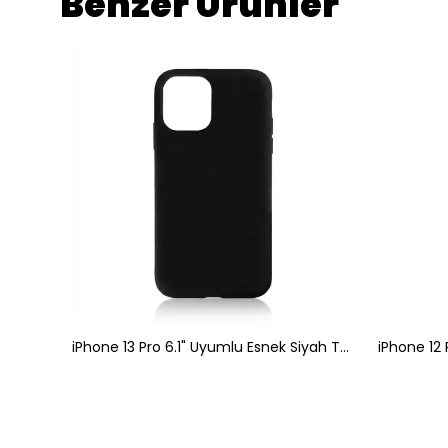
Benzer Ürünler
iPhone 13 6.1" Uyumlu Kristal Taşlı Siyah Telefon Kılıfı Siyah Taşlı
iPhone 13 Pro 6.1" Uyumlu Esnek Siyah Telefon Kılıfı