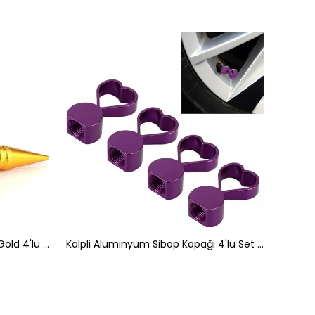
Alüminyum Sivri Sibop Kapağı Gold 4'lü 45MM
Kalpli Alüminyum Sibop Kapağı 4'lü Set Mor
Kral T