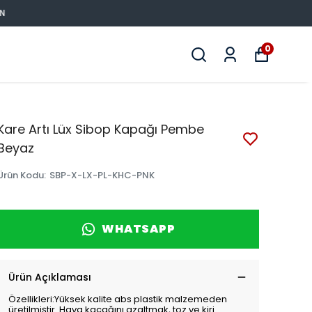
0
Kare Artı Lüx Sibop Kapağı Pembe
Beyaz
Ürün Kodu
:
SBP-X-LX-PL-KHC-PNK
WHATSAPP
Ürün Açıklaması
Özellikleri:Yüksek kalite abs plastik malzemeden
üretilmiştir. Hava kaçağını azaltmak, toz ve kiri