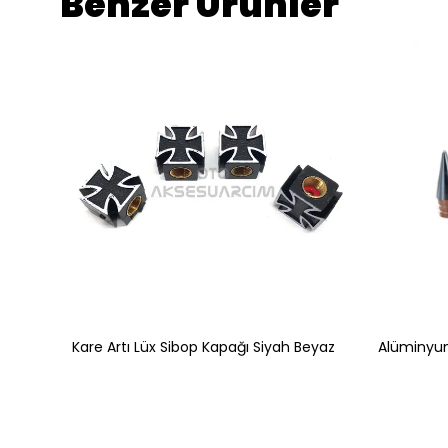
Benzer Ürünler
Alüminyum Altıgen Sibop Kapağı 4'lü Altın Sarı
Kare Artı Lüx Sibop Kapağı Siyah Beyaz