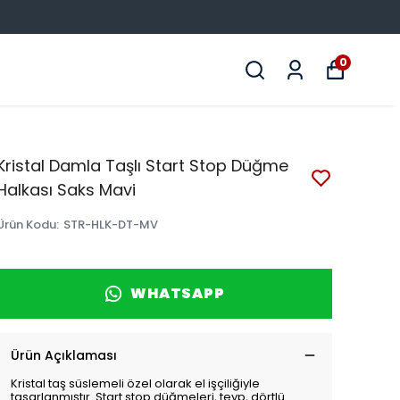
0
Kristal Damla Taşlı Start Stop Düğme
Halkası Saks Mavi
Ürün Kodu
:
STR-HLK-DT-MV
WHATSAPP
Ürün Açıklaması
Kristal taş süslemeli özel olarak el işçiliğiyle
tasarlanmıştır. Start stop düğmeleri, teyp, dörtlü