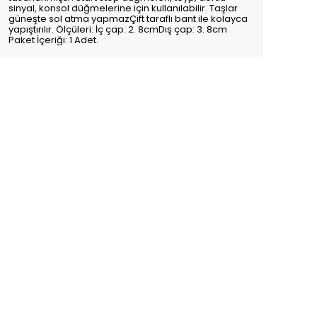
sinyal, konsol düğmelerine için kullanılabilir. Taşlar
güneşte sol atma yapmazÇift taraflı bant ile kolayca
yapıştırılır. Ölçüleri: İç çap: 2. 8cmDış çap: 3. 8cm
Paket İçeriği: 1 Adet.