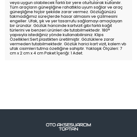
veya uygun olabilecek farklı bir yere oturtularak kullanılır.
Tüm araçların güneşliğine rahatlıkla uyum sağlar ve araç
güneşliğine hiçbir şekilde zarar vermez. Gözlüğünüzü
takmadığımız süreçlerde hasar almasını ve çizilmesini
engeller. Ufak, şık ve yer tasarrufu sağlamayı amaçlayan
bir üründür. Gözlük haricinde kartvizit gibi farklı kağıt
türlerini ve benzeri ürünleri de tutabilmektedir. 180°
yapısıyla istediğiniz yönde kullanabilirsiniz. Klips
Özellikleri:Sert plastikten üretilmiştir. Gözlüklere zarar
vermeden tutabilmektedir. Gözlük harici kart vizit, kalem vb
ufak cisimleri tutma özelliğine sahiptir. Yaklaşık Ölçüleri: 7
cm x 2 cm x 4 cm Paket İçeriği: 1 Adet.