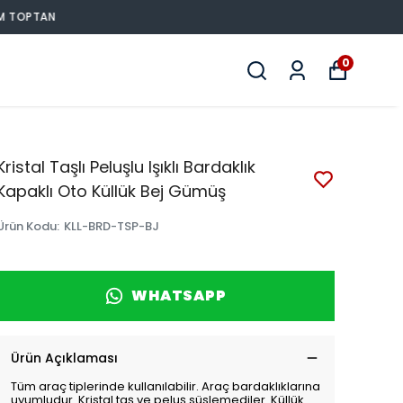
0
Kristal Taşlı Peluşlu Işıklı Bardaklık
Kapaklı Oto Küllük Bej Gümüş
Ürün Kodu
:
KLL-BRD-TSP-BJ
WHATSAPP
Ürün Açıklaması
Tüm araç tiplerinde kullanılabilir. Araç bardaklıklarına
uyumludur. Kristal taş ve peluş süslemediler. Küllük