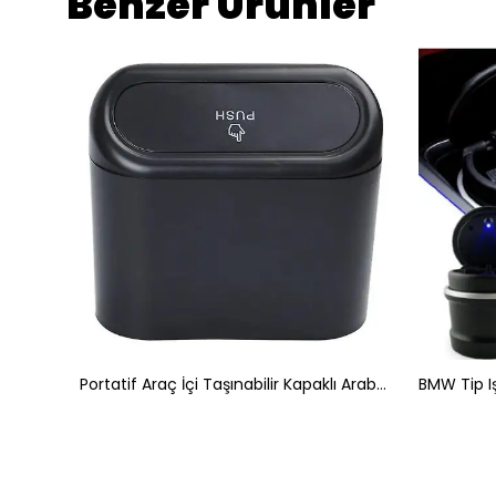
Benzer Ürünler
sli
Portatif Araç İçi Taşınabilir Kapaklı Araba Çöp Kutusu Siyah
BMW Tip Iş