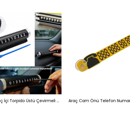
Luxury Araç İçi Torpido Üstü Çevirmeli Telefon Park Numaratörü Park Tel 10.5x2.7cm Siyah