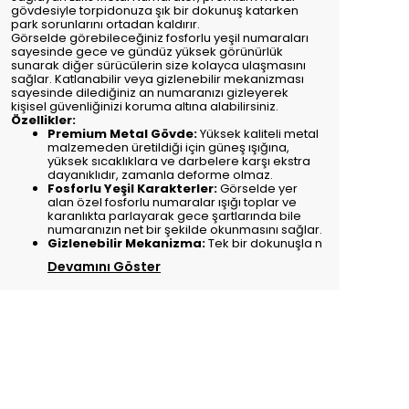
gövdesiyle torpidonuza şık bir dokunuş katarken
park sorunlarını ortadan kaldırır.
Görselde görebileceğiniz fosforlu yeşil numaraları
sayesinde gece ve gündüz yüksek görünürlük
sunarak diğer sürücülerin size kolayca ulaşmasını
sağlar. Katlanabilir veya gizlenebilir mekanizması
sayesinde dilediğiniz an numaranızı gizleyerek
kişisel güvenliğinizi koruma altına alabilirsiniz.
Özellikler:
Premium Metal Gövde:
Yüksek kaliteli metal
malzemeden üretildiği için güneş ışığına,
yüksek sıcaklıklara ve darbelere karşı ekstra
dayanıklıdır, zamanla deforme olmaz.
Fosforlu Yeşil Karakterler:
Görselde yer
alan özel fosforlu numaralar ışığı toplar ve
karanlıkta parlayarak gece şartlarında bile
numaranızın net bir şekilde okunmasını sağlar.
Gizlenebilir Mekanizma:
Tek bir dokunuşla n
Devamını Göster