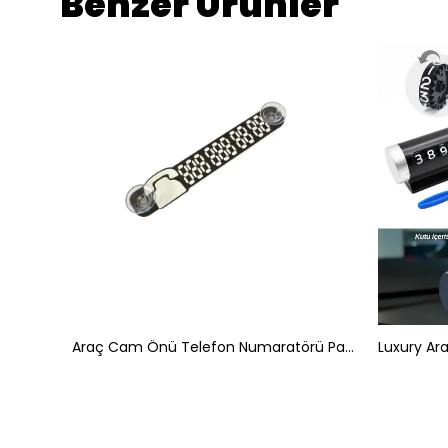
Benzer Ürünler
Aç Kapa Kaydırmalı Araç Telefon Numarası Plakası Fosforlu Numaratör Siyah
Araç Cam Önü Telefon Numaratörü Park Tel Pleksi Siyah Beyaz