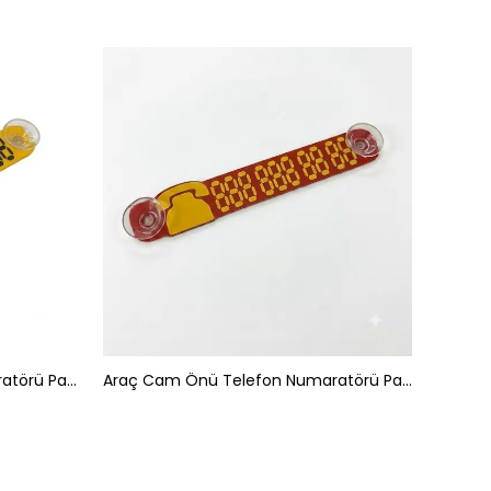
Araç Cam Önü Telefon Numaratörü Park Tel Pleksi Sarı Siyah
Araç Cam Önü Telefon Numaratörü Park Tel Pleksi Kırmızı Sarı