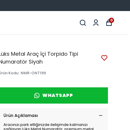
0
Lüks Metal Araç İçi Torpido Tipi
Numaratör Siyah
Ürün Kodu
:
NMR-ONT199
WHATSAPP
Ürün Açıklaması
Aracınızı park ettiğinizde iletişimde kalmanızı
sağlayan Lüks Metal Numaratör, premium metal