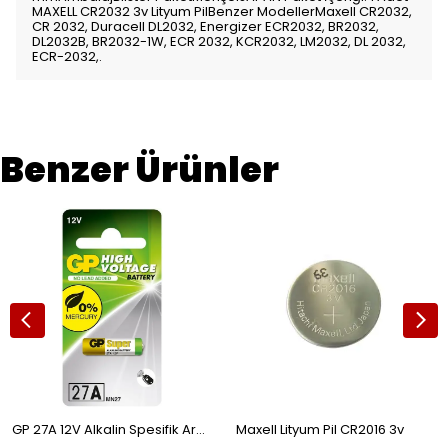
MAXELL CR2032 3v Lityum PilBenzer ModellerMaxell CR2032,
CR 2032, Duracell DL2032, Energizer ECR2032, BR2032,
DL2032B, BR2032-1W, ECR 2032, KCR2032, LM2032, DL 2032,
ECR-2032,.
Benzer Ürünler
GP 27A 12V Alkalin Spesifik Araç Kumanda Pili GP27A-C5
Maxell Lityum Pil CR2016 3v