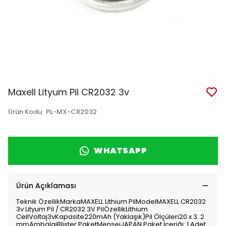
Maxell Lityum Pil CR2032 3v
Ürün Kodu
:
PL-MX-CR2032
WHATSAPP
Ürün Açıklaması
Teknik ÖzellikMarkaMAXELL Lithium PilModelMAXELL CR2032
3v Lityum Pil / CR2032 3V PilÖzellikLithium
CellVoltaj3vKapasite220mAh (Yaklaşık)Pil Ölçüleri20 x 3. 2
mmAmbalajBlister PaketMenşeiJAPAN Paket İçeriği: 1 Adet