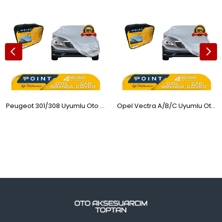
Peugeot 301/308 Uyumlu Oto Araba Brandası Koruyucu Örtü 4 Mevsim SD3
Opel Vectra A/B/C Uyumlu Oto Araba Brandası Koruyucu Örtü 4 Mevsim SD3