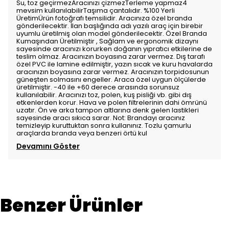
Su, toz geçirmezAracınızı çizmezTerleme yapmaz4
mevsim kullanılabilirTaşıma çantalıdır. %100 Yerli
ÜretimÜrün fotoğrafı temsilidir. Aracınıza özel branda
gönderilecektir. İlan başlığında adı yazılı araç için birebir
uyumlu üretilmiş olan model gönderilecektir. Özel Branda
Kumaşından Üretilmiştir , Sağlam ve ergonomik dizaynı
sayesinde aracınızı korurken doğanın yıpratıcı etkilerine de
teslim olmaz. Aracınızın boyasına zarar vermez. Dış tarafı
özel PVC ile lamine edilmiştir, yazın sıcak ve kuru havalarda
aracınızın boyasına zarar vermez. Aracınızın torpidosunun
güneşten solmasını engeller. Araca özel uygun ölçülerde
üretilmiştir. -40 ile +60 derece arasında sorunsuz
kullanılabilir. Aracınızı toz, polen, kuş pisliği vb. gibi dış
etkenlerden korur. Hava ve polen filtrelerinin dahi ömrünü
uzatır. Ön ve arka tampon altlarına denk gelen lastikleri
sayesinde aracı sıkıca sarar. Not: Brandayı aracınız
temizleyip kuruttuktan sonra kullanınız. Tozlu çamurlu
araçlarda branda veya benzeri örtü kul
Devamını Göster
Benzer Ürünler