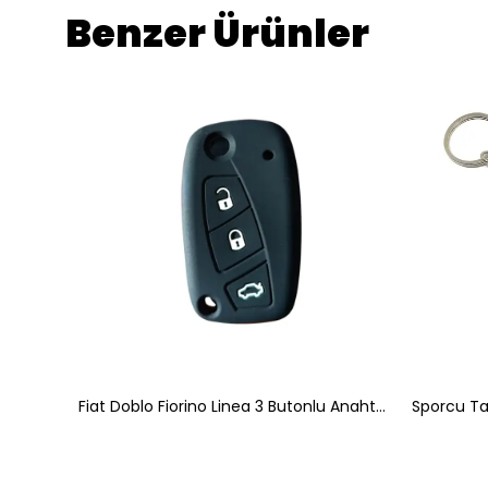
Benzer Ürünler
Volkswagen Skoda Seat Golf 8 Uyumlu Smart 3 Buton Silikon Oto Anahtar Kumanda Kabı Kılıf Füme
Fiat Doblo Fiorino Linea 3 Butonlu Anahtar Uyumlu Silikon Oto Anahtar Kumanda Kabı Kılıf Siyah
Sporcu Ta