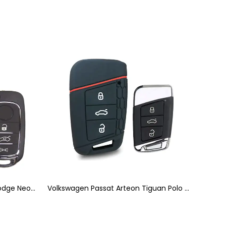
Fiat Egea Cronos 500X Toro Dodge Neon Uyumlu Silikon Oto Anahtar Kumanda Kabı Kılıf Siyah
Volkswagen Passat Arteon Tiguan Polo Uyumlu Silikon Oto Anahtar Kumanda Kabı Siyah