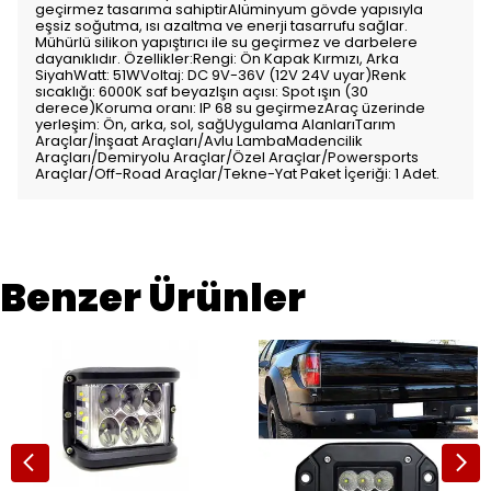
geçirmez tasarıma sahiptirAlüminyum gövde yapısıyla
eşsiz soğutma, ısı azaltma ve enerji tasarrufu sağlar.
Mühürlü silikon yapıştırıcı ile su geçirmez ve darbelere
dayanıklıdır. Özellikler:Rengi: Ön Kapak Kırmızı, Arka
SiyahWatt: 51WVoltaj: DC 9V-36V (12V 24V uyar)Renk
sıcaklığı: 6000K saf beyazIşın açısı: Spot ışın (30
derece)Koruma oranı: IP 68 su geçirmezAraç üzerinde
yerleşim: Ön, arka, sol, sağUygulama AlanlarıTarım
Araçlar/İnşaat Araçları/Avlu LambaMadencilik
Araçları/Demiryolu Araçlar/Özel Araçlar/Powersports
Araçlar/Off-Road Araçlar/Tekne-Yat Paket İçeriği: 1 Adet.
Benzer Ürünler