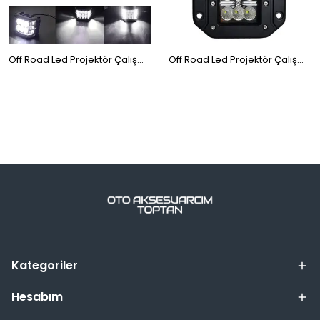
Off Road Led Projektör Çalışma Sis Lambası Beyaz 3 Modlu Beyaz Flashlı 12 Ledli ONP0524
Off Road Led Projektör Çalışma Sis Lambası Gömme Tip Beyaz 6 Ledli ONG29
Kategoriler
Hesabım