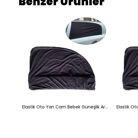
Benzer Ürünler
Güneşlik Lüx Metalize Kırmızı Gözlü 65x135
Elastik Oto Yan Cam Bebek Güneşlik Araba Perdesi Sedan Uyumlu 1 Adet