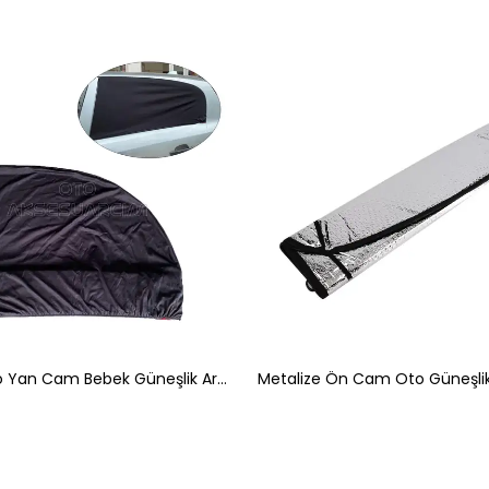
Elastik Oto Yan Cam Bebek Güneşlik Araba Perdesi Hatchback Uyumlu 1 Adet