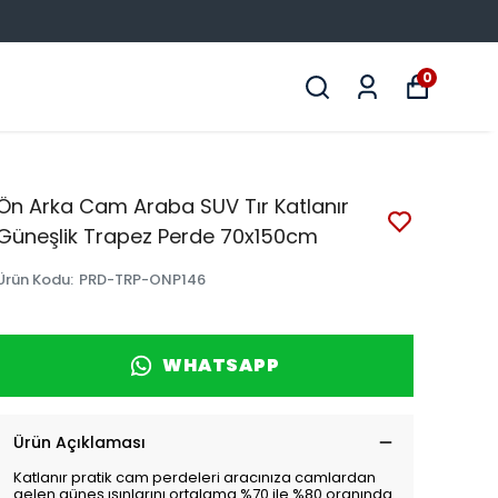
0
Ön Arka Cam Araba SUV Tır Katlanır
Güneşlik Trapez Perde 70x150cm
Ürün Kodu
:
PRD-TRP-ONP146
WHATSAPP
Ürün Açıklaması
Katlanır pratik cam perdeleri aracınıza camlardan
gelen güneş ışınlarını ortalama %70 ile %80 oranında