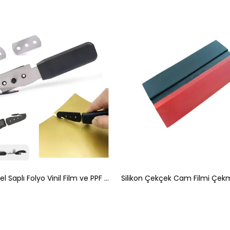
Profesyonel Saplı Folyo Vinil Film ve PPF Araç Kaplama Kesme Kesim Bıçağı