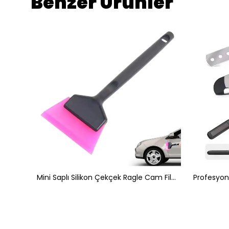
Benzer Ürünler
Saplı Silikon Su Çekçek Ragle Cam Filmi Çekme Uygulama Aparatı
Mini Saplı Silikon Çekçek Ragle Cam Filmi Çekme Uygulama Aparatı 6x16cm Siyah Pembe