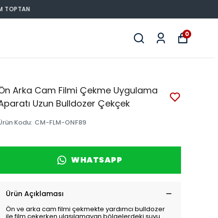
0
Ön Arka Cam Filmi Çekme Uygulama
Aparatı Uzun Bulldozer Çekçek
Ürün Kodu
:
CM-FLM-ONF89
WHATSAPP
Ürün Açıklaması
Ön ve arka cam filmi çekmekte yardımcı bulldozer
ile film çekerken ulaşılamayan bölgelerdeki suyu