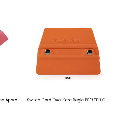
Silikon Çekçek Cam Filmi Çekme Aparatı Siyah Kırmızı
Switch Card Oval Kare Ragle PPF/TPH Cam Filmi Çekme Uygulama Aparatı Teflonlu 95A Sertlik 10x9cm Turuncu