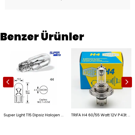
Benzer Ürünler
Super Light T15 Dipsiz Halojen Park Ampulü 12v 5W 1 Adet
TRIFA H4 60/55 Watt 12V P43t Halojen Far Ampulü 1 Adet Sarı 016661