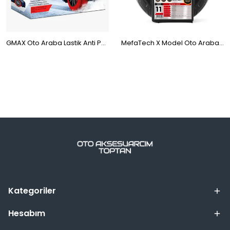
GMAX Oto Araba Lastik Anti Patinaj Kar Çorabı Kırmızı S Grup 2
MefaTech X Model Oto Araba Anti Patinaj Takmatik Kar Zinciri 12mm No:11
Kategoriler
Hesabım