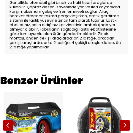
Genellikle otomobil gibi binek ve hafif ticari araçlarda
kullanılır. Çapraz deseni sayesinde yan ve ileri kaymalara
karşı maksimum çekiş ve fren emniyeti sağlar. Araç
hareket etmeden takma gerçekleşirken, pratik gerdirme
sistemi ile lastik yüzeyine zincir tam olarak tutunur. Lastik
ebatlarınız, satın aldığınız kar zincirinin ambalajında yer
almıyor olabilir. Fabrikanın sağladığı lastik ebat listesine
göre tam uyumlu olan ürün gönderilmektedir. Zincir
montajı, önden çekişli araçlarda; ön 2 lastiğe, arkadan
çekişli araçlarda; arka 2 lastiğe, 4 çekişli araçlarda ise; ön
2 lastiğe yapılmalıdır.
Benzer Ürünler