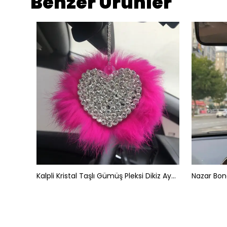
Benzer Ürünler
Hologram Noktalı Araç İçi Dikiz Ayna Kılıfı Süsü Kırmızı
Kalpli Kristal Taşlı Gümüş Pleksi Dikiz Ayna Süsü Pembe Tüylü
Nazar Bonc