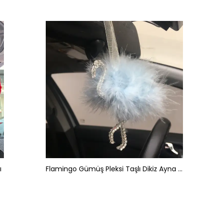
ı
Flamingo Gümüş Pleksi Taşlı Dikiz Ayna Süsü Mavi Tüylü