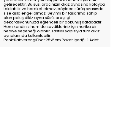
getirecektir. Bu süs, aracınızın dikiz aynasına kolayca
takılabilir ve hareket etmez, böylece sürüş sırasında
size asla engel olmaz. Sevimli bir tasarıma sahip
olan peluş dikiz ayna süsü, araç içi
dekorasyonunuza eğlenceli bir dokunuş katacaktır.
Hem kendiniz hem de sevdikleriniz için harika bir
hediye seçeneği olabilir. Lastikli yapısıyla tüm dikiz
aynalarında kullanılabilir.
Renk:KahverengiEbat:25x5cm Paket İçeriği: 1 Adet.