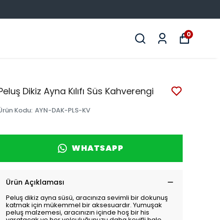
0
Peluş Dikiz Ayna Kılıfı Süs Kahverengi
Ürün Kodu
:
AYN-DAK-PLS-KV
WHATSAPP
Ürün Açıklaması
Peluş dikiz ayna süsü, aracınıza sevimli bir dokunuş
katmak için mükemmel bir aksesuardır. Yumuşak
peluş malzemesi, aracınızın içinde hoş bir his
yaratacak ve her yolculuğunuzu daha keyifli hale