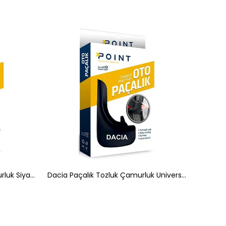
Fiat Albea Paçalık Tozluk Çamurluk Siyah 2'li
Dacia Paçalık Tozluk Çamurluk Universal Siyah 2'li