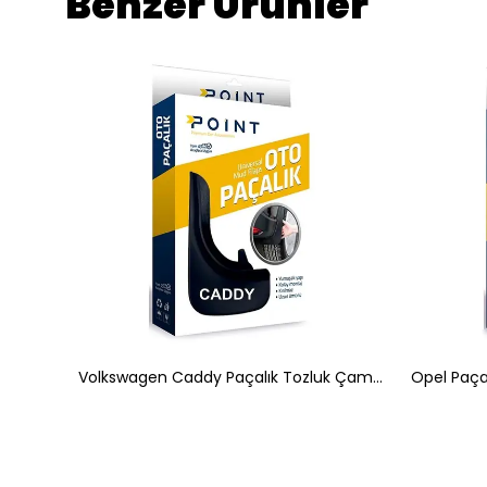
Benzer Ürünler
Hyundai Paçalık Tozluk Çamurluk Universal Siyah 2'li
Volkswagen Caddy Paçalık Tozluk Çamurluk Siyah 2'li