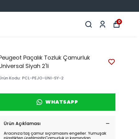
0
Peugeot Paçalık Tozluk Çamurluk
Universal Siyah 2'li
Ürün Kodu
:
PCL-PEJO-UNI-SY-2
WHATSAPP
Ürün Açıklaması
Aracınıza taş çamur sıçramasını engeller. Yumuşak
plastikten üretilmiştirÇamurluk iç kısmından