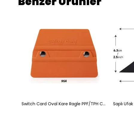
Benzer Ürünler
Ön Arka Cam Filmi Çekme Uygulama Aparatı Uzun Bulldozer Çekçek
Switch Card Oval Kare Ragle PPF/TPH Cam Filmi Çekme Uygulama Aparatı Teflonlu 95A Sertlik 10x9cm Turuncu