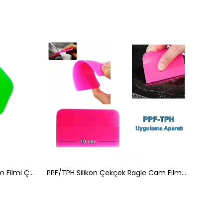
Yeşil Yumuşak Ragle Folyo Cam Filmi Çekme Aparatı 14x8cm
PPF/TPH Silikon Çekçek Ragle Cam Filmi Çekme Uygulama Aparatı Pembe 10x7.5cm