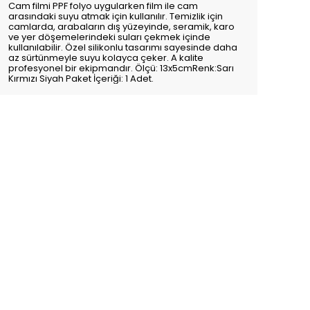
Cam filmi PPF folyo uygularken film ile cam
arasındaki suyu atmak için kullanılır. Temizlik için
camlarda, arabaların dış yüzeyinde, seramik, karo
ve yer döşemelerindeki suları çekmek içinde
kullanılabilir. Özel silikonlu tasarımı sayesinde daha
az sürtünmeyle suyu kolayca çeker. A kalite
profesyonel bir ekipmandır. Ölçü: 13x5cmRenk:Sarı
Kırmızı Siyah Paket İçeriği: 1 Adet.