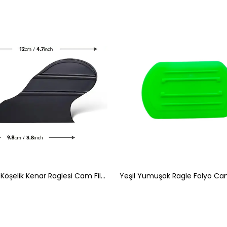
Saplı Ufak Köşelik Kenar Raglesi Cam Filmi Çekme Aparatı Siyah