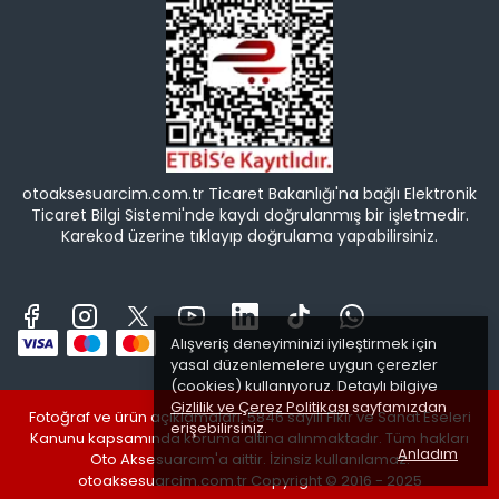
otoaksesuarcim.com.tr Ticaret Bakanlığı'na bağlı Elektronik
Ticaret Bilgi Sistemi'nde kaydı doğrulanmış bir işletmedir.
Karekod üzerine tıklayıp doğrulama yapabilirsiniz.
Alışveriş deneyiminizi iyileştirmek için
yasal düzenlemelere uygun çerezler
(cookies) kullanıyoruz. Detaylı bilgiye
Gizlilik ve Çerez Politikası
sayfamızdan
Fotoğraf ve ürün açıklamaları, 5846 sayılı Fikir ve Sanat Eseleri
erişebilirsiniz.
Kanunu kapsamında koruma altına alınmaktadır. Tüm hakları
Anladım
Oto Aksesuarcım'a aittir. İzinsiz kullanılamaz.
otoaksesuarcim.com.tr Copyright © 2016 - 2025