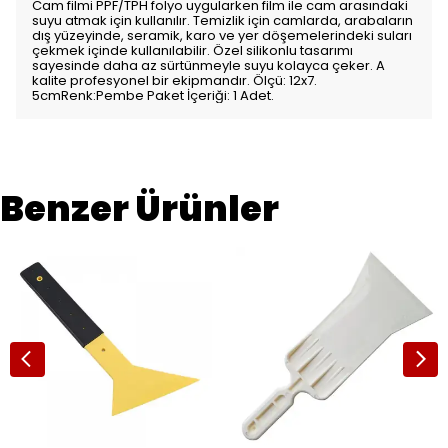
Cam filmi PPF/TPH folyo uygularken film ile cam arasındaki
suyu atmak için kullanılır. Temizlik için camlarda, arabaların
dış yüzeyinde, seramik, karo ve yer döşemelerindeki suları
çekmek içinde kullanılabilir. Özel silikonlu tasarımı
sayesinde daha az sürtünmeyle suyu kolayca çeker. A
kalite profesyonel bir ekipmandır. Ölçü: 12x7.
5cmRenk:Pembe Paket İçeriği: 1 Adet.
Benzer Ürünler