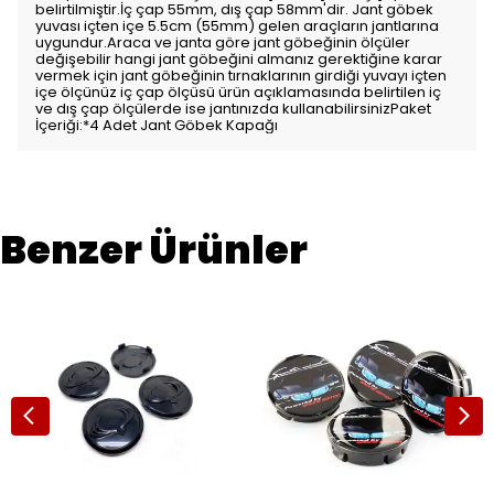
belirtilmiştir.İç çap 55mm, dış çap 58mm'dir. Jant göbek
yuvası içten içe 5.5cm (55mm) gelen araçların jantlarına
uygundur.Araca ve janta göre jant göbeğinin ölçüler
değişebilir hangi jant göbeğini almanız gerektiğine karar
vermek için jant göbeğinin tırnaklarının girdiği yuvayı içten
içe ölçünüz iç çap ölçüsü ürün açıklamasında belirtilen iç
ve dış çap ölçülerde ise jantınızda kullanabilirsinizPaket
İçeriği:*4 Adet Jant Göbek Kapağı
Benzer Ürünler