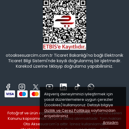
otoaksesuarcim.com.tr Ticaret Bakanlığı'na bağlı Elektronik
Ticaret Bilgi Sistemi'nde kaydı doğrulanmış bir işletmedir.
Karekod üzerine tıklayıp doğrulama yapabilirsiniz.
Alışveriş deneyiminizi iyileştirmek için
yasal düzenlemelere uygun çerezler
(cookies) kullanıyoruz. Detaylı bilgiye
Gizlilik ve Çerez Politikası
sayfamızdan
Fotoğraf ve ürün açıklamaları, 5846 sayılı Fikir ve Sanat Eseleri
erişebilirsiniz.
Kanunu kapsamında koruma altına alınmaktadır. Tüm hakları
Anladım
Oto Aksesuarcım'a aittir. İzinsiz kullanılamaz.