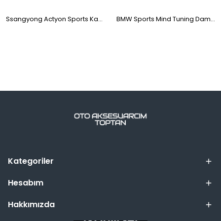
Ssangyong Actyon Sports Kabartma Geçme Jant Göbeği Kapağı Siyah 4'lü 82mm
BMW Sports Mind Tuning Damla Geçme Jant Göbeği 4'lü 55mm
Kategoriler
Hesabım
Hakkımızda