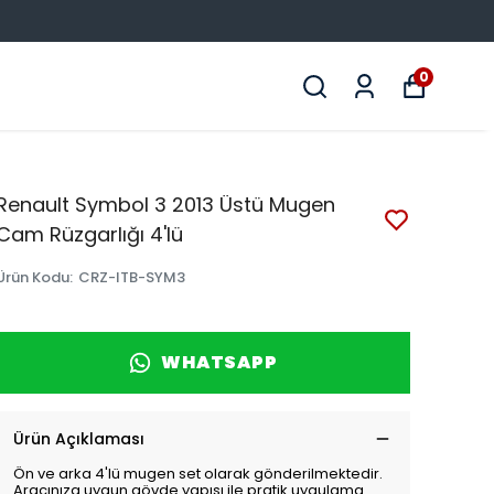
0
Renault Symbol 3 2013 Üstü Mugen
Cam Rüzgarlığı 4'lü
Ürün Kodu
:
CRZ-ITB-SYM3
WHATSAPP
Ürün Açıklaması
Ön ve arka 4'lü mugen set olarak gönderilmektedir.
Aracınıza uygun gövde yapısı ile pratik uygulama