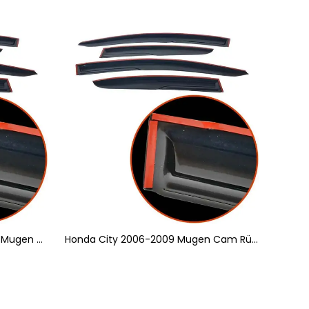
Volkswagen Passat 1996-2005 Mugen Cam Rüzgarlığı 4'lü
Honda City 2006-2009 Mugen Cam Rüzgarlığı 4'lü