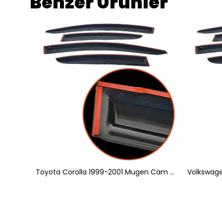
Benzer Ürünler
Peugeot Partner Tepee 2008 Üstü Mugen Cam Rüzgarlığı 2'li
Toyota Corolla 1999-2001 Mugen Cam Rüzgarlığı 4'lü