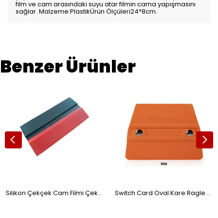
film ve cam arasındaki suyu atar filmin cama yapışmasını
sağlar. Malzeme:PlastikÜrün Ölçüleri24*8cm.
Benzer Ürünler
Silikon Çekçek Cam Filmi Çekme Aparatı Siyah Kırmızı
Switch Card Oval Kare Ragle PPF/TPH Cam Filmi Çekme Uygulama Aparatı Teflonlu 95A Sertlik 10x9cm Turuncu