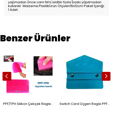
yapmadan önce cam filmi ıslatılır fazla baskı yapılmadan
kullanılır. Malzeme:PlastikÜrün Ölçüleri15x12cm Paket İçeriği:
1 Adet.
Benzer Ürünler
PPF/TPH Silikon Çekçek Ragle Cam Filmi Çekme Uygulama Aparatı Pembe 10x7.5cm
Switch Card Üçgen Ragle PPF/TPH Cam Filmi Çekme Uygulama Aparatı Teflonlu 90A Sertlik 10x9cm Turkuaz Mavi