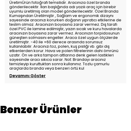
ÜretimÜrün fotoğrafı temsilidir. Aracınıza özel branda
gönderilecektir. İlan başlığında adı yazılı araç için birebir
uyumlu üretilmiş olan model gönderilecektir. Özel Branda
Kumaşından Üretilmiştir , Sağlam ve ergonomik dizaynı
sayesinde aracınızı korurken doğanın yıpratıcı etkilerine de
teslim olmaz. Aracınızın boyasına zarar vermez. Dış tarafı
özel PVC ile lamine edilmiştir, yazın sıcak ve kuru havalarda
aracınızın boyasına zarar vermez. Aracınızın torpidosunun
güneşten solmasını engeller. Araca özel uygun ölçülerde
üretilmiştir. -40 ile +60 derece arasında sorunsuz
kullanılabilir. Aracınızı toz, polen, kuş pisliği vb. gibi dış
etkenlerden korur. Hava ve polen filtrelerinin dahi ömrünü
uzatır. Ön ve arka tampon altlarına denk gelen lastikleri
sayesinde aracı sıkıca sarar. Not: Brandayı aracınız
temizleyip kuruttuktan sonra kullanınız. Tozlu çamurlu
araçlarda branda veya benzeri örtü kul
Devamını Göster
Benzer Ürünler