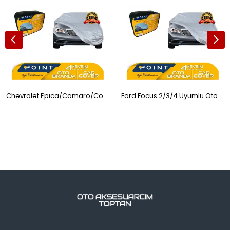
Chevrolet Epıca/Camaro/Corvette Uyumlu Oto Araba Brandası Koruyucu Örtü 4 Mevsim SD4
Ford Focus 2/3/4 Uyumlu Oto Araba Brandası Koruyucu Örtü 4 Mevsim SD3