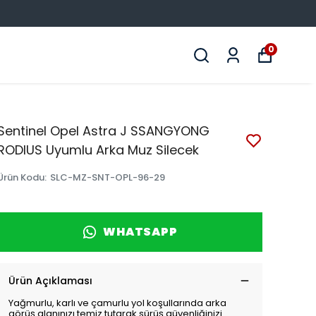
0
Sentinel Opel Astra J SSANGYONG
RODIUS Uyumlu Arka Muz Silecek
Ürün Kodu
:
SLC-MZ-SNT-OPL-96-29
WHATSAPP
Ürün Açıklaması
Yağmurlu, karlı ve çamurlu yol koşullarında arka
görüş alanınızı temiz tutarak sürüş güvenliğinizi