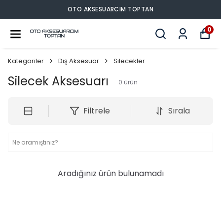
OTO AKSESUARCIM TOPTAN
0
Kategoriler
Dış Aksesuar
Silecekler
Silecek Aksesuarı
0
ürün
Filtrele
Sırala
Aradığınız ürün bulunamadı