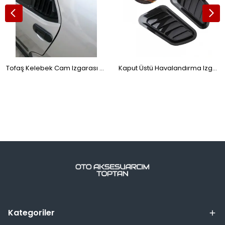
Tofaş Kelebek Cam Izgarası Cam Vizörü Havalandırma 2' li
Kaput Üstü Havalandırma Izgara Venti Geniş Universal ONP434
Kategoriler