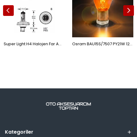
Super Light H4 Halojen Far Ampülü 12 Volt 55 Watt
Osram BAU15S/7507 PY21W 12V Yakın Tırnak Oto Sinyal Lambası Ampulü 93 Tek Duy 1 Adet Turuncu
Kategoriler