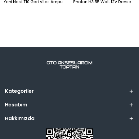
Yeni Nesil T10 Geri Vites Ampulü Beyaz 2'li
Photon H3 55 Watt 12V Dense Vision +%20 Fazla Işık Halojen Far Ampulü Sarı
Kategoriler
Hesabım
Hakkımızda