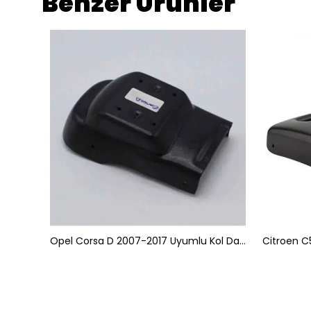
Benzer Ürünler
Peugeot 301 Citroen C-Elysee Uyumlu Kol Dayama Kolçak Montaj Bağlantı Aparatı
Opel Corsa D 2007-2017 Uyumlu Kol Dayama Kolçak Montaj Bağlantı Aparatı