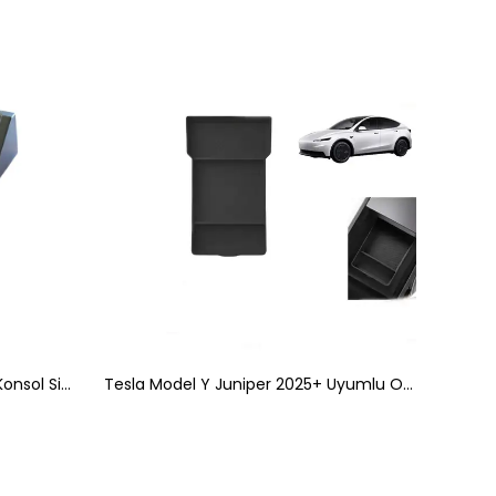
Tofaş Araca Özel Koltuk Arası Konsol Siyah
Tesla Model Y Juniper 2025+ Uyumlu Orta Konsol Düzenleyici Raf Saklama Kutusu Siyah