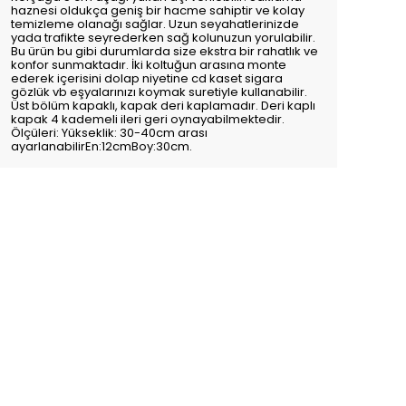
haznesi oldukça geniş bir hacme sahiptir ve kolay
temizleme olanağı sağlar. Uzun seyahatlerinizde
yada trafikte seyrederken sağ kolunuzun yorulabilir.
Bu ürün bu gibi durumlarda size ekstra bir rahatlık ve
konfor sunmaktadır. İki koltuğun arasına monte
ederek içerisini dolap niyetine cd kaset sigara
gözlük vb eşyalarınızı koymak suretiyle kullanabilir.
Üst bölüm kapaklı, kapak deri kaplamadır. Deri kaplı
kapak 4 kademeli ileri geri oynayabilmektedir.
Ölçüleri: Yükseklik: 30-40cm arası
ayarlanabilirEn:12cmBoy:30cm.