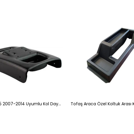
Citroen C5 2007-2014 Uyumlu Kol Dayama Kolçak Montaj Bağlantı Aparatı