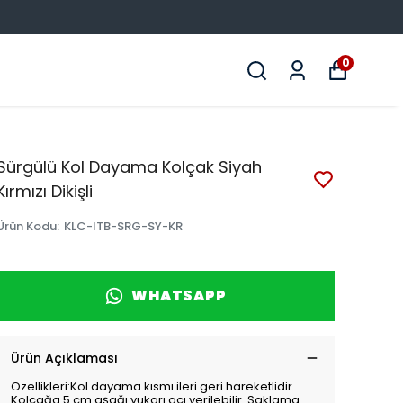
0
Sürgülü Kol Dayama Kolçak Siyah
Kırmızı Dikişli
Ürün Kodu
:
KLC-ITB-SRG-SY-KR
WHATSAPP
Ürün Açıklaması
Özellikleri:Kol dayama kısmı ileri geri hareketlidir.
Kolçağa 5 cm aşağı yukarı açı verilebilir. Saklama