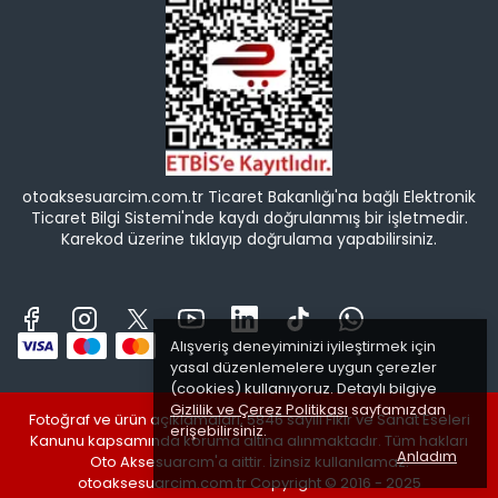
otoaksesuarcim.com.tr Ticaret Bakanlığı'na bağlı Elektronik
Ticaret Bilgi Sistemi'nde kaydı doğrulanmış bir işletmedir.
Karekod üzerine tıklayıp doğrulama yapabilirsiniz.
Alışveriş deneyiminizi iyileştirmek için
yasal düzenlemelere uygun çerezler
(cookies) kullanıyoruz. Detaylı bilgiye
Gizlilik ve Çerez Politikası
sayfamızdan
Fotoğraf ve ürün açıklamaları, 5846 sayılı Fikir ve Sanat Eseleri
erişebilirsiniz.
Kanunu kapsamında koruma altına alınmaktadır. Tüm hakları
Anladım
Oto Aksesuarcım'a aittir. İzinsiz kullanılamaz.
otoaksesuarcim.com.tr Copyright © 2016 - 2025