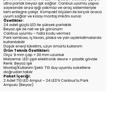
ultra parlak beyaz ışık sağlar. Canbus uyumlu yapısı
sayesinde arıza ışığı yakmaz ve araç sistemleriyle
tam entegre çalışır. Kompakt ölçüleri ile birçok araca
uyum sağlar ve kolay montaj imkânı sunar.
Özellikler:
24 adet güçlü LED ile yüksek parlaklık
Beyaz ışık ile net ve şık görünüm
Canbus uyumlu – hata kodu vermez
Park lambası, iç tavan, plaka ve yan aydınlatmalarda
kullanılabilir
Düşük enerji tüketimi, uzun ömürlü kullanım
Ürün Teknik Özellikleri:
Ölçü: 9 mm çap × 30 mm uzunluk
Malzeme: LED çipli elektronik devre + plastik gövde
Renk: Beyaz ışık
Montaj/Kullanım Şekli: T10 duy uyumlu soketlere
doğrudan takılır
Paket İçeriği:
2 Adet T10 LED Ampul – 24 LED’li Canbus’lu Park
Ampulü (Beyaz)