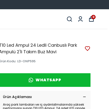
0
T10 Led Ampul 24 Ledli Canbuslı Park
Ampulü 2'li Takım Buz Mavi
Ürün Kodu
:
LD-ONP595
WHATSAPP
Ürün Açıklaması
Araç park lambaları ve iç aydınlatmalarında yüksek
performans sunan T10 LED Ampul, 24 adet LED çipiyle