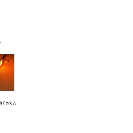
T10 Led Ampul 24 Ledli Canbuslı Park Ampulü 2'li Takım Turuncu